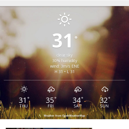
RIU SADULUI
31
°
clear sky
30% humidity
wind: 3m/s ENE
H 31 • L 31
31
35
34
32
°
°
°
°
THU
FRI
SAT
SUN
Weather from OpenWeatherMap