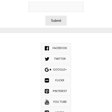
FACEBOOK
TWITTER
GOOGLE+
FLICKR
PINTEREST
YOU TUBE