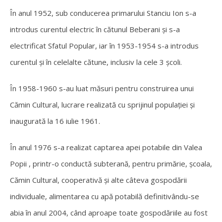
În anul 1952, sub conducerea primarului Stanciu Ion s-a
introdus curentul electric în cătunul Beberani şi s-a
electrificat Sfatul Popular, iar în 1953-1954 s-a introdus
curentul şi în celelalte cătune, inclusiv la cele 3 şcoli.
În 1958-1960 s-au luat măsuri pentru construirea unui
Cămin Cultural, lucrare realizată cu sprijinul populaţiei şi
inaugurată la 16 iulie 1961.
În anul 1976 s-a realizat captarea apei potabile din Valea
Popii , printr-o conductă subterană, pentru primărie, şcoala,
Cămin Cultural, cooperativă şi alte câteva gospodării
individuale, alimentarea cu apă potabilă definitivându-se
abia în anul 2004, când aproape toate gospodăriile au fost