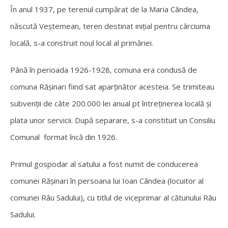
În anul 1937, pe terenul cumpărat de la Maria Cândea,
născută Veştemean, teren destinat iniţial pentru cârciuma
locală, s-a construit noul local al primăriei.
Până în perioada 1926-1928, comuna era condusă de
comuna Răşinari fiind sat aparţinător acesteia. Se trimiteau
subvenţii de câte 200.000 lei anual pt întreţinerea locală şi
plata unor servicii. După separare, s-a constituit un Consiliu
Comunal format încă din 1926.
Primul gospodar al satului a fost numit de conducerea
comunei Răşinari în persoana lui Ioan Cândea (locuitor al
comunei Râu Sadului), cu titlul de viceprimar al cătunului Râu
Sadului.