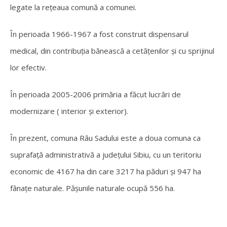
legate la reţeaua comună a comunei.
În perioada 1966-1967 a fost construit dispensarul
medical, din contribuţia bănească a cetăţenilor şi cu sprijinul
lor efectiv.
În perioada 2005-2006 primăria a făcut lucrări de
modernizare ( interior şi exterior).
În prezent, comuna Râu Sadului este a doua comuna ca
suprafaţă administrativă a judeţului Sibiu, cu un teritoriu
economic de 4167 ha din care 3217 ha păduri şi 947 ha
fânaţe naturale. Păşunile naturale ocupă 556 ha.