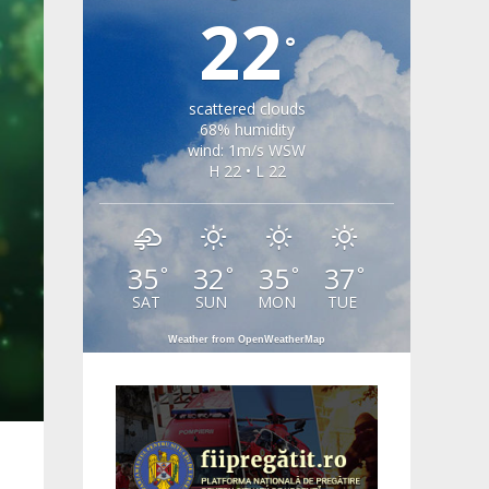
22
°
scattered clouds
68% humidity
wind: 1m/s WSW
H 22 • L 22
35
32
35
37
°
°
°
°
SAT
SUN
MON
TUE
Weather from OpenWeatherMap