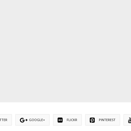
TTER
GOOGLE+
FLICKR
PINTEREST