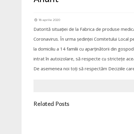
18 aprilie 2020
Datorită situației de la Fabrica de produse medi
Coronavirus. În urma ședinței Comitetului Local pe
la domiciliu a 14 familii cu aparținătorii din gos
intrat în autoizolare, să respecte cu strictețe acea
De asemenea noi toți să respectăm Deciziile care 
Related Posts