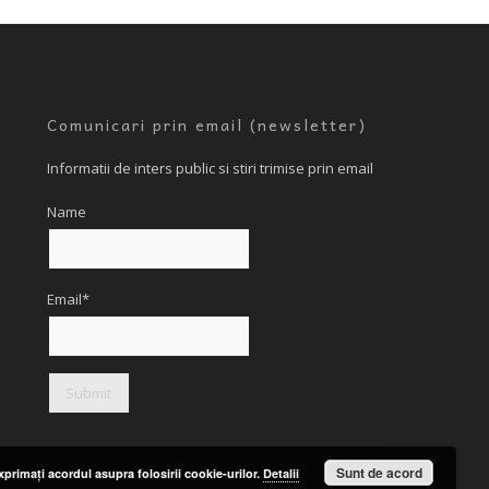
Comunicari prin email (newsletter)
Informatii de inters public si stiri trimise prin email
Name
Email*
Sunt de acord
primaţi acordul asupra folosirii cookie-urilor.
Detalii