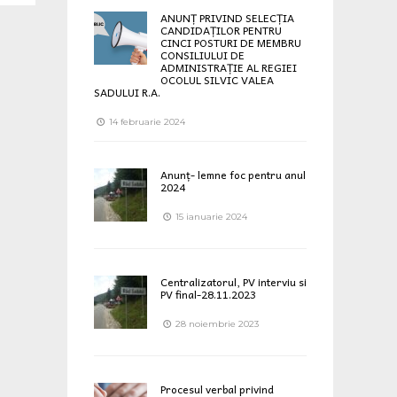
ANUNȚ PRIVIND SELECȚIA
CANDIDAȚILOR PENTRU
CINCI POSTURI DE MEMBRU
CONSILIULUI DE
ADMINISTRAȚIE AL REGIEI
OCOLUL SILVIC VALEA
SADULUI R.A.
14 februarie 2024
Anunț- lemne foc pentru anul
2024
15 ianuarie 2024
Centralizatorul, PV interviu si
PV final-28.11.2023
28 noiembrie 2023
Procesul verbal privind