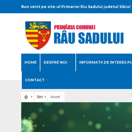
Bun venit pe site-ul Primariei Riu Sadului judetul Sibiu!
HOME
DESPRE NOI
INFORMATII DE INTERES P
CONTACT
Stiri
Anunt