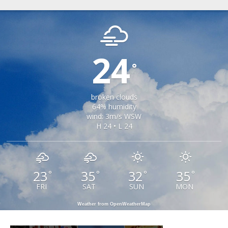
RIU SADULUI
24
°
broken clouds
64% humidity
wind: 3m/s WSW
H 24 • L 24
23
35
32
35
°
°
°
°
FRI
SAT
SUN
MON
Weather from OpenWeatherMap