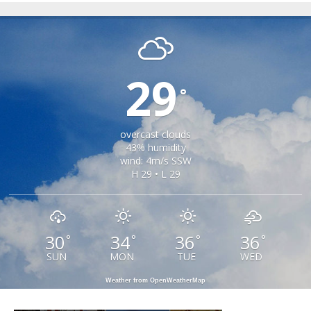
RIU SADULUI
29
°
overcast clouds
43% humidity
wind: 4m/s SSW
H 29 • L 29
30
34
36
36
°
°
°
°
SUN
MON
TUE
WED
Weather from OpenWeatherMap