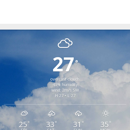
RIU SADULUI
27
°
overcast clouds
41% humidity
wind: 2m/s SW
H 27 • L 27
25
33
31
35
°
°
°
°