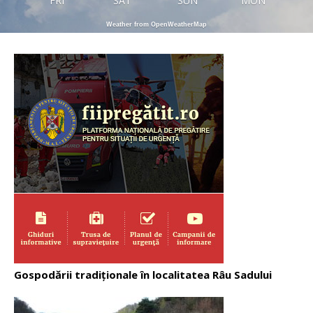
FRI
SAT
SUN
MON
Weather from OpenWeatherMap
Gospodării tradiționale în localitatea Râu Sadului