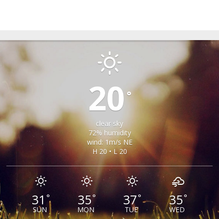
RIU SADULUI
20
°
clear sky
72% humidity
wind: 1m/s NE
H 20 • L 20
31
35
37
35
°
°
°
°
SUN
MON
TUE
WED