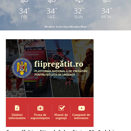
34
34
32
34
°
°
°
°
FRI
SAT
SUN
MON
Weather from OpenWeatherMap