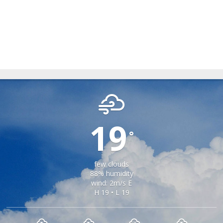
RIU SADULUI
19
°
few clouds
88% humidity
wind: 2m/s E
H 19 • L 19