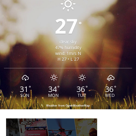
27
°
clear sky
47% humidity
wind: 1m/s N
H 27 • L 27
31
34
36
36
°
°
°
°
SUN
MON
TUE
WED
Weather from OpenWeatherMap