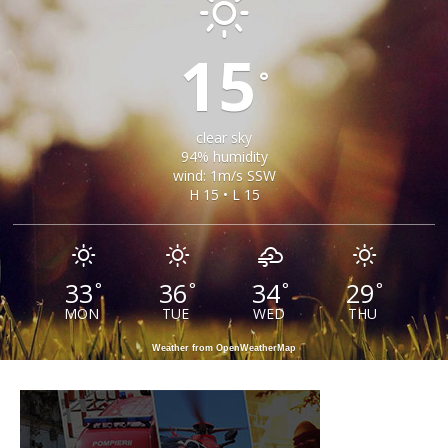
15
°
clear sky
94% humidity
wind: 1m/s SSW
H 15 • L 15
33
36
34
29
°
°
°
°
MON
TUE
WED
THU
Weather from OpenWeatherMap